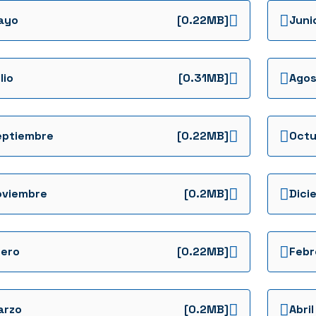
ayo
[0.22MB]
Juni
lio
[0.31MB]
Agos
eptiembre
[0.22MB]
Octu
oviembre
[0.2MB]
Dici
nero
[0.22MB]
Febr
arzo
[0.2MB]
Abril