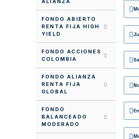
ALIANZA
Fondo Renovable
M
Alternativos Alianza
FONDO ABIERTO
Fondo Sentencias Nación
RENTA FIJA HIGH
Alianza
YIELD
Ju
Local Largo Plazo 7 Años
FONDO ACCIONES
Sentencias Nación II
COLOMBIA
S
Fondo Alternativo
Mediano Plazo 5 Años
FONDO ALIANZA
RENTA FIJA
N
Fondo Cerrado
GLOBAL
Alternativos Local
Mediano Plazo No 2
FONDO
E
Alianza Sentencias
BALANCEADO
Nación 6
MODERADO
M