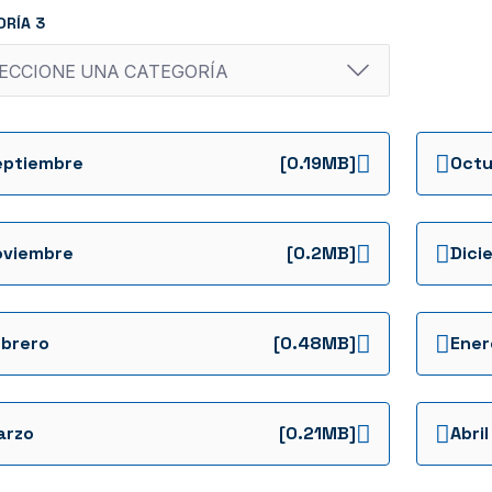
ORÍA 3
eptiembre
[0.19MB]
Octu
oviembre
[0.2MB]
Dici
brero
[0.48MB]
Ener
arzo
[0.21MB]
Abril