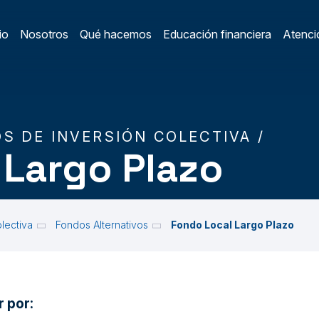
io
Nosotros
Qué hacemos
Educación financiera
Atenció
ain Menu
S DE INVERSIÓN COLECTIVA /
 Largo Plazo
lectiva
Fondos Alternativos
Fondo Local Largo Plazo
r por: