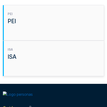
PEI
PEI
ISA
ISA