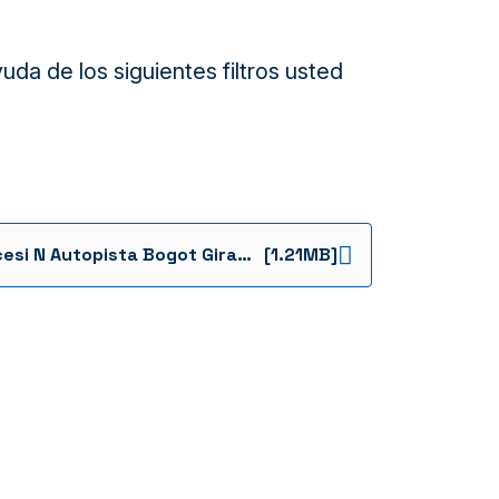
da de los siguientes filtros usted
Concesi N Autopista Bogot Girardot Informe De Seguimiento Financiero 27 De Enero De 2015
[1.21MB]