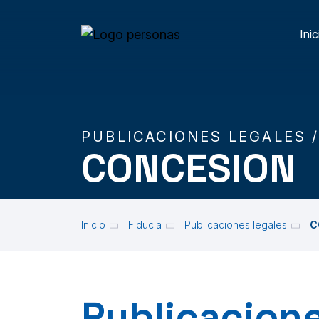
Skip to main content
Inic
M
PUBLICACIONES LEGALES 
CONCESION
Inicio
Fiducia
Publicaciones legales
C
Publicacione