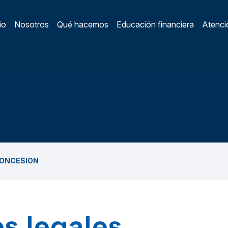
io
Nosotros
Qué hacemos
Educación financiera
Atenció
ain Menu
/
ONCESION
s legales