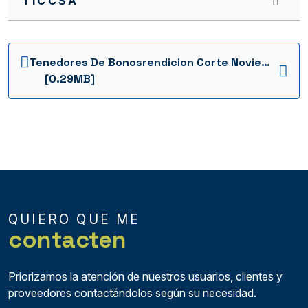
TICCSA
EPM 2014
EPIANDES
ECOPETROL
Tenedores De Bonosrendicion Corte Noviembre 2014 Distrito Bogota Distrito Bogota 1736964957610
[0.29MB]
DISTRITO BOGOTA
CORPBANCA
CEMENTOS ARGOS
CARVAJAL
CABG
QUIERO QUE ME
BANCOLOMBIA
contacten
BANCOLDEX
ARGOS 2014
Priorizamos la atención de nuestros usuarios, clientes y
proveedores contactándolos según su necesidad.