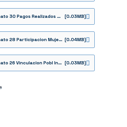
Formato 30 Pagos Realizados A Mipymes Cooperativas O Asociaciones Mutuales Ffie Invitacion Cerrada Ffie Ic 086 De 2024 Ie El Claret Formatos Desempate
[0.03MB]
Formato 28 Participacion Mujeres Cabeza De Familia Ffie Invitacion Cerrada Ffie Ic 086 De 2024 Ie El Claret Formatos Desempate
[0.04MB]
Formato 26 Vinculacion Pobl Ind Negra Afro Raizal Pal Rrom Ffie Invitacion Cerrada Ffie Ic 086 De 2024 Ie El Claret Formatos Desempate
[0.03MB]
»