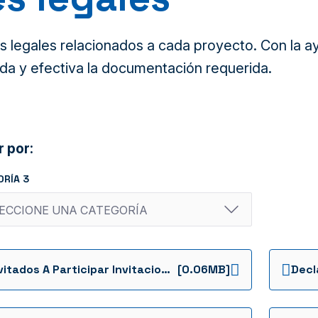
legales relacionados a cada proyecto. Con la ayu
da y efectiva la documentación requerida.
r por:
ORÍA 3
Invitados A Participar Invitacion Cerrada Ffie Ic 086 De 2024 Ie El Claret
[0.06MB]
Decl