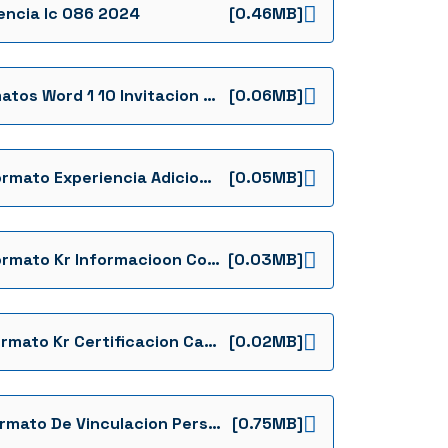
encia Ic 086 2024
[0.46MB]
Formatos Word 1 10 Invitacion Cerrada Ffie Ic 086 De 2024 Ie El Claret Formatos
[0.06MB]
21 Formato Experiencia Adicional Del Proponente Invitacion Cerrada Ffie Ic 086 De 2024 Ie El Claret Formatos
[0.05MB]
19 Formato Kr Informacioon Contratos De Obra En Ejecucion Invitacion Cerrada Ffie Ic 086 De 2024 Ie El Claret Formatos
[0.03MB]
17 Formato Kr Certificacion Capacidad Tecnica Invitacion Cerrada Ffie Ic 086 De 2024 Ie El Claret Formatos
[0.02MB]
11 Formato De Vinculacion Persona Juridica Invitacion Cerrada Ffie Ic 086 De 2024 Ie El Claret Formatos
[0.75MB]