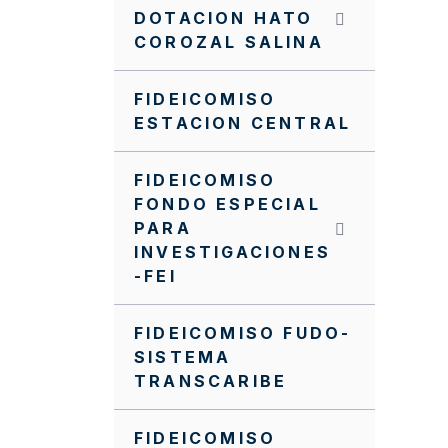
NUEVO MANUAL
DOTACION HATO
OPERATIVO DEL PA FFIE
COROZAL SALINA
NUEVO MANUAL
FINANCIERO DEL PA FFIE
FIDEICOMISO
ESTACION CENTRAL
Manual Operativo
Manual Financiero
FIDEICOMISO
FONDO ESPECIAL
MANUALES
PARA
CONTRATACIÓN PA FFIE
INVESTIGACIONES
-FEI
Invitación cerrada FFIE
SC0098-2024
FIDEICOMISO FUDO-
Invitación cerrada FFIE
SISTEMA
SC0096-2024
TRANSCARIBE
Invitación Cerrada No.
FFIE 005 de 2016
FIDEICOMISO