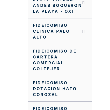
ANDES BOQUERON
Procedimiento general
LA PLAYA - OXI
dev- Recursos Entidades
Territoriales
FIDEICOMISO
Procedimiento
CLINICA PALO
asignación acuerdos
ALTO
obra
PQR
FIDEICOMISO DE
CARTERA
Nuevo Manual de
COMERCIAL
Supervisión e
COLTEJER
Interventoría
NVITACION INTERNA
FIDEICOMISO
SA0061 FFIE DE 2022
DOTACION HATO
COROZAL
NVITACION INTERNA FFIE
No 040
FIDEICOMISO