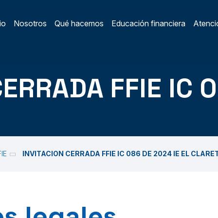
io
Nosotros
Qué hacemos
Educación financiera
Atenció
ain Menu
/
CERRADA FFIE IC 
FIE
INVITACION CERRADA FFIE IC 086 DE 2024 IE EL CLARE
s legales