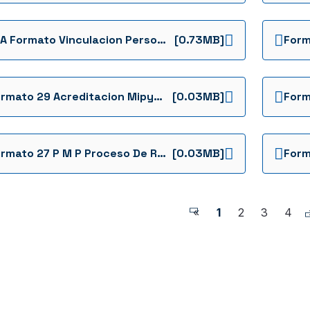
11 A Formato Vinculacion Persona Natural Invitacion Cerrada Ffie Ic 086 De 2024 Ie El Claret Formatos
[0.73MB]
Formato 29 Acreditacion Mipyme Ffie Invitacion Cerrada Ffie Ic 086 De 2024 Ie El Claret Formatos Desempate
[0.03MB]
Formato 27 P M P Proceso De Reincorporacion En Proceso De Reincorporacion Ffie Invitacion Cerrada Ffie Ic 086 De 2024 Ie El Claret Formatos Desempate
[0.03MB]
«
1
2
3
4