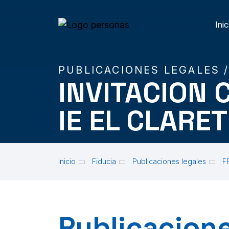
Skip to main content
Inic
M
PUBLICACIONES LEGALES 
INVITACION 
IE EL CLARET
Inicio
Fiducia
Publicaciones legales
F
Publicacione