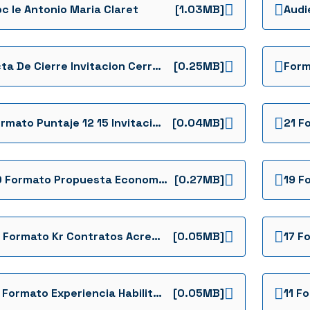
c Ie Antonio Maria Claret
[1.03MB]
Audi
Acta De Cierre Invitacion Cerrada 086 De 2024
[0.25MB]
Formato Puntaje 12 15 Invitacion Cerrada Ffie Ic 086 De 2024 Ie El Claret Formatos
[0.04MB]
20 Formato Propuesta Economica Invitacion Cerrada Ffie Ic 086 De 2024 Ie El Claret Formatos
[0.27MB]
18 Formato Kr Contratos Acreditacion Capacidad Residual Invitacion Cerrada Ffie Ic 086 De 2024 Ie El Claret Formatos
[0.05MB]
16 Formato Experiencia Habilitante Del Proponente Invitacion Cerrada Ffie Ic 086 De 2024 Ie El Claret Formatos
[0.05MB]