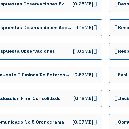
Respuestas Observaciones Extemporaneas 070721
[0.25MB]
Respuestas Observaciones App Bdc Tdr Definitivos 290621
[1.15MB]
espuesta Observaciones
[1.03MB]
Proyecto T Rminos De Referencia
[0.67MB]
aluacion Final Consolidado
[0.12MB]
omunicado No 5 Cronograma
[0.07MB]
Comu