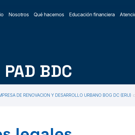
io
Nosotros
Qué hacemos
Educación financiera
Atenció
ain Menu
/
 PAD BDC
MPRESA DE RENOVACION Y DESARROLLO URBANO BOG DC (ERU)
s legales