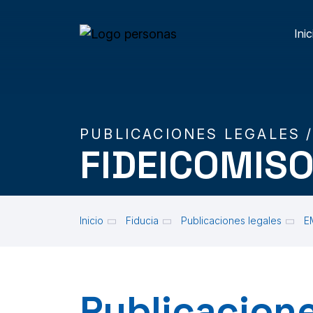
Skip to main content
Inic
M
PUBLICACIONES LEGALES 
FIDEICOMISO
Inicio
Fiducia
Publicaciones legales
E
Publicacione