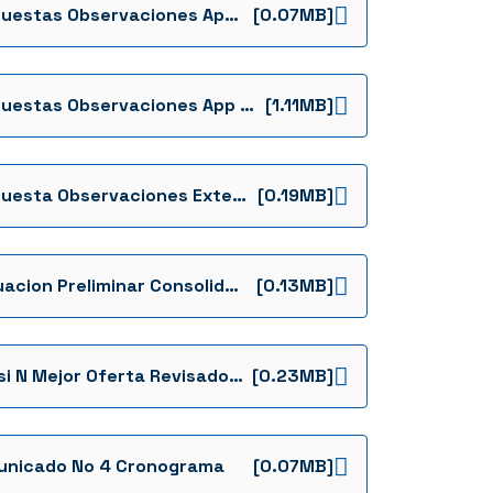
Respuestas Observaciones App Bdc Tdr Definitivos 300621 Extem
[0.07MB]
Respuestas Observaciones App Bdc Tdr Definitivos 290621 1
[1.11MB]
Respuesta Observaciones Extemporaneas 090721f
[0.19MB]
Evaluacion Preliminar Consolidado
[0.13MB]
Decisi N Mejor Oferta Revisado Vf
[0.23MB]
nicado No 4 Cronograma
[0.07MB]