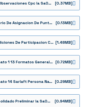
Rta Observaciones Cpc Ia Sa0046 De 2022
[0.37MB]
Criterio De Asignacion De Puntaje 046
[0.13MB]
Condiciones De Participacion Contractuales Invitacion Abierta Sa 0046 Ffie 2022
[1.48MB]
Formato 1 13 Formatos Generales Vigilancia
[0.72MB]
Formato 14 Sarlaft Persona Natural Invitacion Abierta Sa 0046 Ffie 2022 Formatos
[0.29MB]
Consolidado Preliminar Ia Sa0046
[0.94MB]