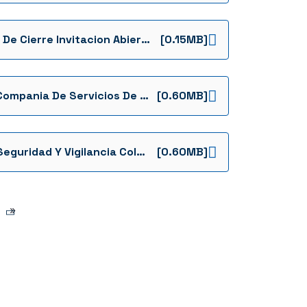
Acta De Cierre Invitacion Abierta No 046 2022
[0.15MB]
P16 Compania De Servicios De Vigilancia Privada Coservipp Ltda Tecnica
[0.60MB]
P14 Seguridad Y Vigilancia Colombiana Sevicol Limitada Tecnica
[0.60MB]
»