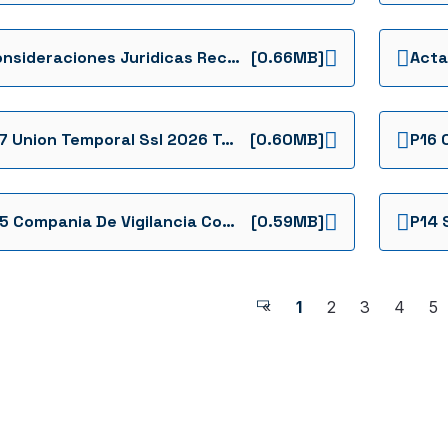
Consideraciones Juridicas Rechazos Ia 046 2022
[0.66MB]
P17 Union Temporal Ssl 2026 Tecnica
[0.60MB]
P15 Compania De Vigilancia Covisur De Colombia Ltda Tecnica
[0.59MB]
«
1
2
3
4
5