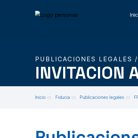
Skip to main content
Inic
M
PUBLICACIONES LEGALES 
INVITACION 
Inicio
Fiducia
Publicaciones legales
F
Publicacione