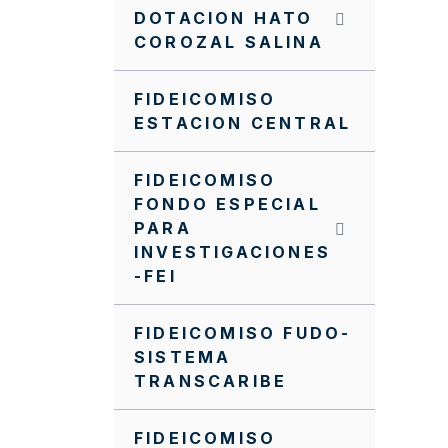
NUEVO MANUAL
DOTACION HATO
OPERATIVO DEL PA FFIE
COROZAL SALINA
NUEVO MANUAL
FINANCIERO DEL PA FFIE
FIDEICOMISO
ESTACION CENTRAL
Manual Operativo
Manual Financiero
FIDEICOMISO
FONDO ESPECIAL
MANUALES
PARA
CONTRATACIÓN PA FFIE
INVESTIGACIONES
-FEI
Invitación cerrada FFIE
SC0098-2024
FIDEICOMISO FUDO-
Invitación cerrada FFIE
SISTEMA
SC0096-2024
TRANSCARIBE
Invitación Cerrada No.
FFIE 005 de 2016
FIDEICOMISO