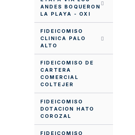
ANDES BOQUERON
Procedimiento general
LA PLAYA - OXI
dev- Recursos Entidades
Territoriales
FIDEICOMISO
Procedimiento
CLINICA PALO
asignación acuerdos
ALTO
obra
PQR
FIDEICOMISO DE
CARTERA
Nuevo Manual de
COMERCIAL
Supervisión e
COLTEJER
Interventoría
NVITACION INTERNA
FIDEICOMISO
SA0061 FFIE DE 2022
DOTACION HATO
COROZAL
NVITACION INTERNA FFIE
No 040
FIDEICOMISO