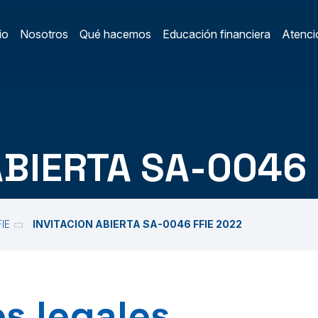
io
Nosotros
Qué hacemos
Educación financiera
Atenció
ain Menu
/
ABIERTA SA-0046 
FIE
INVITACION ABIERTA SA-0046 FFIE 2022
s legales