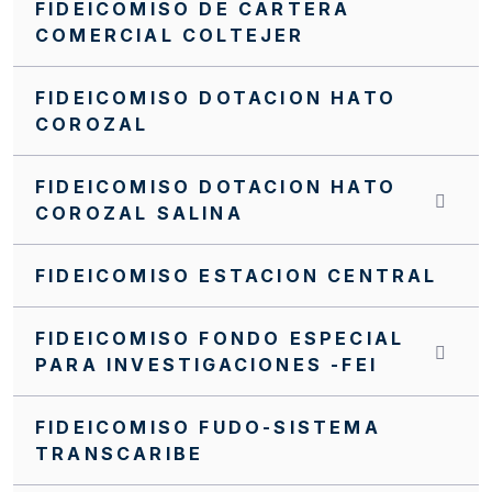
FIDEICOMISO DE CARTERA
NUEVO MANUAL FINANCIERO DEL PA FFIE
COMERCIAL COLTEJER
Manual Operativo
FIDEICOMISO DOTACION HATO
Manual Financiero
COROZAL
MANUALES CONTRATACIÓN PA FFIE
FIDEICOMISO DOTACION HATO
Invitación cerrada FFIE SC0098-2024
COROZAL SALINA
Invitación cerrada FFIE SC0096-2024
FIDEICOMISO ESTACION CENTRAL
Invitación Cerrada No. FFIE 005 de 2016
FIDEICOMISO FONDO ESPECIAL
Invitación Cerrada No. 15 de 2019
PARA INVESTIGACIONES -FEI
Invitación Cerrada No 17 de 2019
FIDEICOMISO FUDO-SISTEMA
Invitación Cerrada No 019 de 2019
TRANSCARIBE
Invitación Abierta SA0103-2025