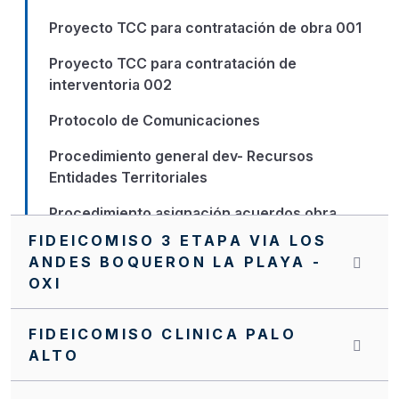
Proyecto TCC para contratación de obra 001
Proyecto TCC para contratación de
interventoria 002
Protocolo de Comunicaciones
Procedimiento general dev- Recursos
Entidades Territoriales
Procedimiento asignación acuerdos obra
FIDEICOMISO 3 ETAPA VIA LOS
PQR
ANDES BOQUERON LA PLAYA -
OXI
Nuevo Manual de Supervisión e Interventoría
NVITACION INTERNA SA0061 FFIE DE 2022
FIDEICOMISO CLINICA PALO
ALTO
NVITACION INTERNA FFIE No 040
NUEVO MANUAL OPERATIVO DEL PA FFIE