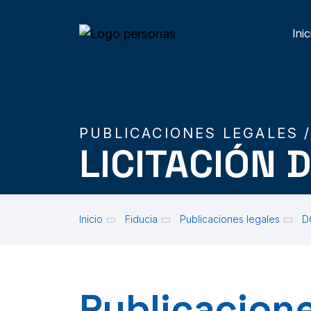
Skip to main content
Inic
M
PUBLICACIONES LEGALES 
LICITACIÓN 
Inicio
Fiducia
Publicaciones legales
D
Publicacione