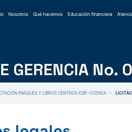
io
Nosotros
Qué hacemos
Educación financiera
Atenció
ain Menu
/
DE GERENCIA No. 
OTACIÒN PARQUES Y LIBROS CENTROS ICBF-OCENSA
LICITA
s legales