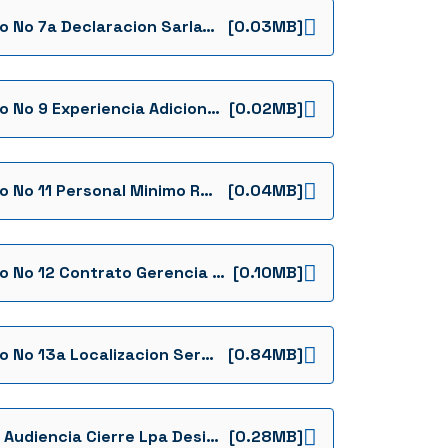
Anexo No 7a Declaracion Sarlaft9
[0.03MB]
Anexo No 9 Experiencia Adicional Del Proponente
[0.02MB]
Anexo No 11 Personal Minimo Requerido
[0.04MB]
Anexo No 12 Contrato Gerencia Pa Parques Y Libros Icbf
[0.10MB]
Anexo No 13a Localizacion Servicios De Atencion
[0.84MB]
Acta Audiencia Cierre Lpa Desierta 1
[0.28MB]