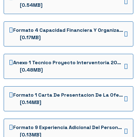
[0.54MB]
Formato 4 Capacidad Financiera Y Organizacional Interventoria 2022 1736953532474
[0.17MB]
Anexo 1 Tecnico Proyecto Interventoria 2022 1736953498013
[0.48MB]
Formato 1 Carta De Presentacion De La Oferta Interventoria 2022 1736953520921
[0.14MB]
Formato 9 Experiencia Adicional Del Personal Clave Evaluable Interventoria 2022 1736953552645
[0.13MB]