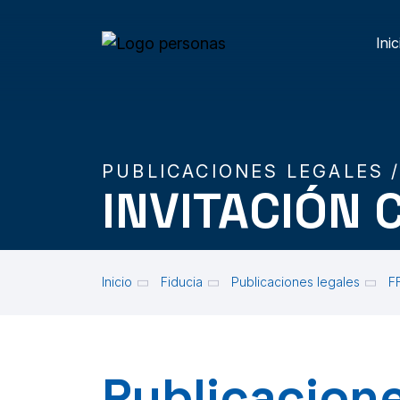
Skip to main content
Inic
M
PUBLICACIONES LEGALES 
INVITACIÓN 
Inicio
Fiducia
Publicaciones legales
F
Publicacione