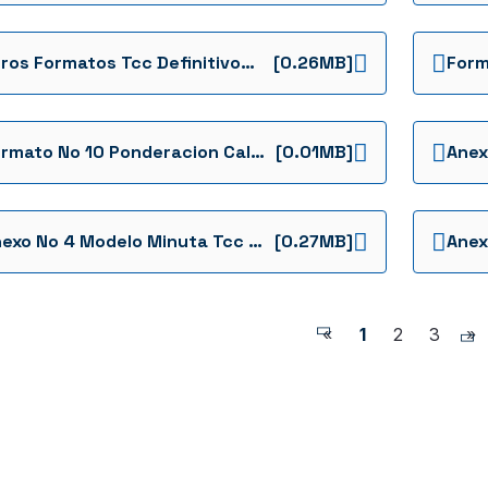
Otros Formatos Tcc Definitivos Formatos
[0.26MB]
Formato No 10 Ponderacion Calidad Tcc Definitivos Formatos
[0.01MB]
Anexo No 4 Modelo Minuta Tcc Definitivos Anexos
[0.27MB]
«
1
2
3
»