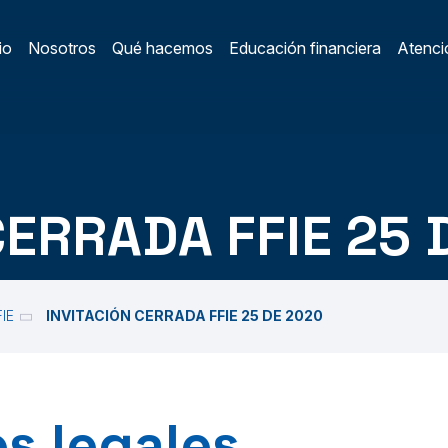
io
Nosotros
Qué hacemos
Educación financiera
Atenció
ain Menu
/
CERRADA FFIE 25 
FIE
INVITACIÓN CERRADA FFIE 25 DE 2020
s legales