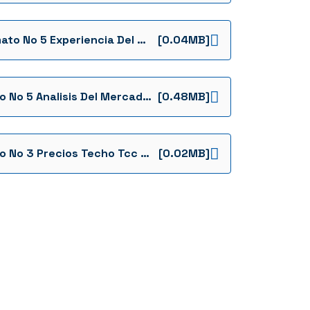
Formato No 5 Experiencia Del Proponente Tcc Definitivos Formatos
[0.04MB]
Anexo No 5 Analisis Del Mercado Tcc Definitivos Anexos
[0.48MB]
Anexo No 3 Precios Techo Tcc Definitivos Anexos
[0.02MB]