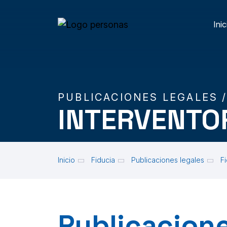
Skip to main content
Inic
M
PUBLICACIONES LEGALES 
INTERVENTOR
Inicio
Fiducia
Publicaciones legales
F
Publicacione