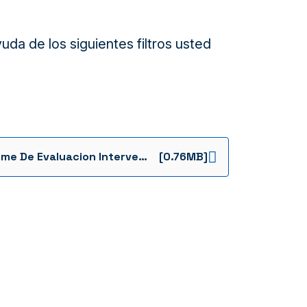
da de los siguientes filtros usted
Informe De Evaluacion Interventoria Final 1 Interventoria Noviembre 18 2024 1736962748203
[0.76MB]