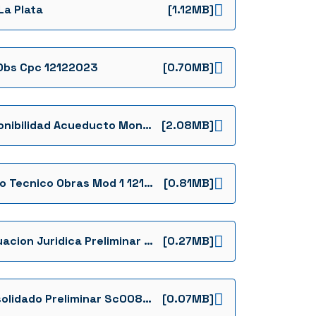
La Plata
[1.12MB]
Obs Cpc 12122023
[0.70MB]
Disponibilidad Acueducto Monserrate
[2.08MB]
Anexo Tecnico Obras Mod 1 12122023
[0.81MB]
Evaluacion Juridica Preliminar 084 De 2023 La Plata Ffie Invitacion Cerrada Ffie No 084 De 2023 Evaluacion Preliminar 0084 La Plata Extpdf
[0.27MB]
Consolidado Preliminar Sc0084 19122023 Ffie Invitacion Cerrada Ffie No 084 De 2023 Evaluacion Preliminar 0084 La Plata
[0.07MB]