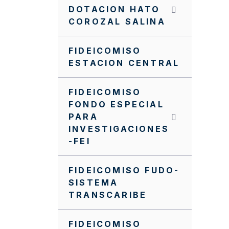
NUEVO MANUAL
DOTACION HATO
OPERATIVO DEL PA FFIE
COROZAL SALINA
NUEVO MANUAL
FINANCIERO DEL PA FFIE
FIDEICOMISO
ESTACION CENTRAL
Manual Operativo
Manual Financiero
FIDEICOMISO
FONDO ESPECIAL
MANUALES
PARA
CONTRATACIÓN PA FFIE
INVESTIGACIONES
-FEI
Invitación cerrada FFIE
SC0098-2024
FIDEICOMISO FUDO-
Invitación cerrada FFIE
SISTEMA
SC0096-2024
TRANSCARIBE
Invitación Cerrada No.
FFIE 005 de 2016
FIDEICOMISO