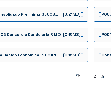
Consolidado Preliminar Sc0084 19122023 Ffie Invitacion Cerrada Ffie No 084 De 2023 Evaluacion Preliminar 0084 La Plata Extpdf
[0.21MB]
02 Consorcio Candelaria R M D
[0.15MB]
P001
Evaluacion Economica Ic 084 19122023
[0.15MB]
«
1
2
»