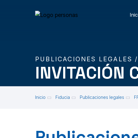
Skip to main content
Inic
M
PUBLICACIONES LEGALES 
INVITACIÓN 
Inicio
Fiducia
Publicaciones legales
F
Publicacione