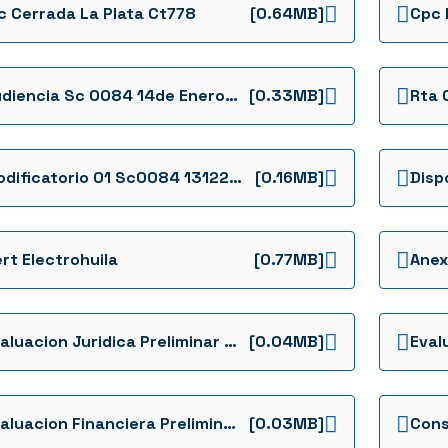
c Cerrada La Plata Ct778
[0.64MB]
Cpc 
Audiencia Sc 0084 14de Enero 2024
[0.33MB]
Rta 
Modificatorio 01 Sc0084 13122023
[0.16MB]
rt Electrohuila
[0.77MB]
Evaluacion Juridica Preliminar 084 De 2023 La Plata Ffie Invitacion Cerrada Ffie No 084 De 2023 Evaluacion Preliminar 0084 La Plata
[0.04MB]
Evaluacion Financiera Preliminar Invitacion Cerrada 084
[0.03MB]