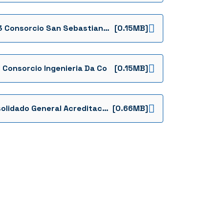
P003 Consorcio San Sebastian 23
[0.15MB]
 Consorcio Ingenieria Da Co
[0.15MB]
Consolidado General Acreditacion De La Capacidad Residual Del Proponente 084
[0.66MB]