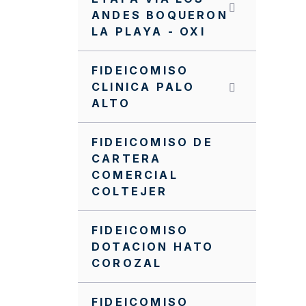
ANDES BOQUERON
Procedimiento general
LA PLAYA - OXI
dev- Recursos Entidades
Territoriales
FIDEICOMISO
Procedimiento
CLINICA PALO
asignación acuerdos
ALTO
obra
PQR
FIDEICOMISO DE
CARTERA
Nuevo Manual de
COMERCIAL
Supervisión e
COLTEJER
Interventoría
NVITACION INTERNA
FIDEICOMISO
SA0061 FFIE DE 2022
DOTACION HATO
COROZAL
NVITACION INTERNA FFIE
No 040
FIDEICOMISO