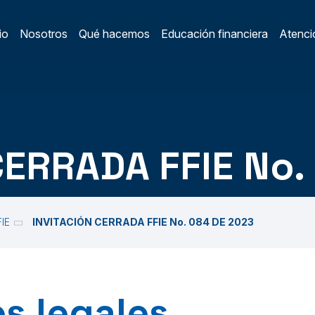
io
Nosotros
Qué hacemos
Educación financiera
Atenció
ain Menu
/
CERRADA FFIE No.
FIE
INVITACIÓN CERRADA FFIE No. 084 DE 2023
s legales