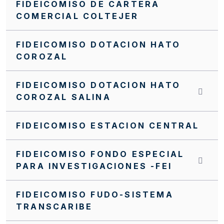
FIDEICOMISO DE CARTERA
NUEVO MANUAL FINANCIERO DEL PA FFIE
COMERCIAL COLTEJER
Manual Operativo
FIDEICOMISO DOTACION HATO
Manual Financiero
COROZAL
MANUALES CONTRATACIÓN PA FFIE
FIDEICOMISO DOTACION HATO
Invitación cerrada FFIE SC0098-2024
COROZAL SALINA
Invitación cerrada FFIE SC0096-2024
FIDEICOMISO ESTACION CENTRAL
Invitación Cerrada No. FFIE 005 de 2016
FIDEICOMISO FONDO ESPECIAL
Invitación Cerrada No. 15 de 2019
PARA INVESTIGACIONES -FEI
Invitación Cerrada No 17 de 2019
FIDEICOMISO FUDO-SISTEMA
Invitación Cerrada No 019 de 2019
TRANSCARIBE
Invitación Abierta SA0103-2025