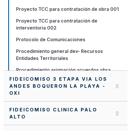
Proyecto TCC para contratación de obra 001
Proyecto TCC para contratación de
interventoria 002
Protocolo de Comunicaciones
Procedimiento general dev- Recursos
Entidades Territoriales
Procedimiento asignación acuerdos obra
FIDEICOMISO 3 ETAPA VIA LOS
PQR
ANDES BOQUERON LA PLAYA -
OXI
Nuevo Manual de Supervisión e Interventoría
NVITACION INTERNA SA0061 FFIE DE 2022
FIDEICOMISO CLINICA PALO
ALTO
NVITACION INTERNA FFIE No 040
NUEVO MANUAL OPERATIVO DEL PA FFIE