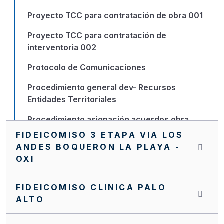
Proyecto TCC para contratación de obra 001
Proyecto TCC para contratación de
interventoria 002
Protocolo de Comunicaciones
Procedimiento general dev- Recursos
Entidades Territoriales
Procedimiento asignación acuerdos obra
FIDEICOMISO 3 ETAPA VIA LOS
PQR
ANDES BOQUERON LA PLAYA -
OXI
Nuevo Manual de Supervisión e Interventoría
NVITACION INTERNA SA0061 FFIE DE 2022
FIDEICOMISO CLINICA PALO
ALTO
NVITACION INTERNA FFIE No 040
NUEVO MANUAL OPERATIVO DEL PA FFIE