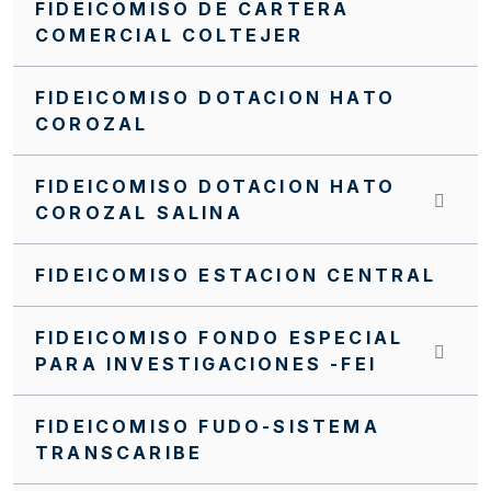
FIDEICOMISO DE CARTERA
NUEVO MANUAL FINANCIERO DEL PA FFIE
COMERCIAL COLTEJER
Manual Operativo
FIDEICOMISO DOTACION HATO
Manual Financiero
COROZAL
MANUALES CONTRATACIÓN PA FFIE
FIDEICOMISO DOTACION HATO
Invitación cerrada FFIE SC0098-2024
COROZAL SALINA
Invitación cerrada FFIE SC0096-2024
FIDEICOMISO ESTACION CENTRAL
Invitación Cerrada No. FFIE 005 de 2016
FIDEICOMISO FONDO ESPECIAL
Invitación Cerrada No. 15 de 2019
PARA INVESTIGACIONES -FEI
Invitación Cerrada No 17 de 2019
FIDEICOMISO FUDO-SISTEMA
Invitación Cerrada No 019 de 2019
TRANSCARIBE
Invitación Abierta SA0103-2025