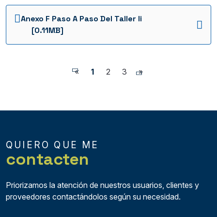
INVITACION CERRADA SC0164 FFIE 2025
Anexo F Paso A Paso Del Taller Ii
INVITACION CERRADA SC0161 FFIE 2025
[0.11MB]
INVITACION CERRADA SC0157 FFIE 2025
INVITACION CERRADA SC0156 FFIE 2025
«
1
2
3
»
INVITACION CERRADA SC0154 FFIE 2025
INVITACION CERRADA SC0153 FFIE 2025
INVITACION CERRADA SC0151 FFIE 2025
INVITACION CERRADA SC0150 FFIE 2025
QUIERO QUE ME
contacten
INVITACION CERRADA SC0149 FFIE 2025
INVITACION CERRADA SC0148 FFIE 2025
Priorizamos la atención de nuestros usuarios, clientes y
proveedores contactándolos según su necesidad.
INVITACION CERRADA SC0147 FFIE 2025