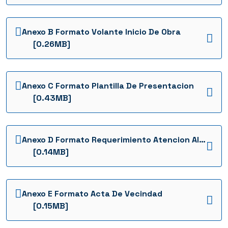
2022
Anexo B Formato Volante Inicio De Obra
INVITACION INTERNA FFIE No. SA 049-2022
[0.26MB]
INVITACION INTERNA FFIE No 039
INVITACION INTERNA FFIE No 038
Anexo C Formato Plantilla De Presentacion
INVITACION INTERNA FFIE No 037
[0.43MB]
INVITACION CERRADA SC0184 FFIE 2025
INVITACION CERRADA SC0181 FFIE 2025
Anexo D Formato Requerimiento Atencion Al Ciudadano
[0.14MB]
INVITACION CERRADA SC0180 FFIE 2025
INVITACION CERRADA SC0174 FFIE 2025
Anexo E Formato Acta De Vecindad
INVITACION CERRADA SC0173 FFIE 2025
[0.15MB]
INVITACION CERRADA SC0167 FFIE 2025