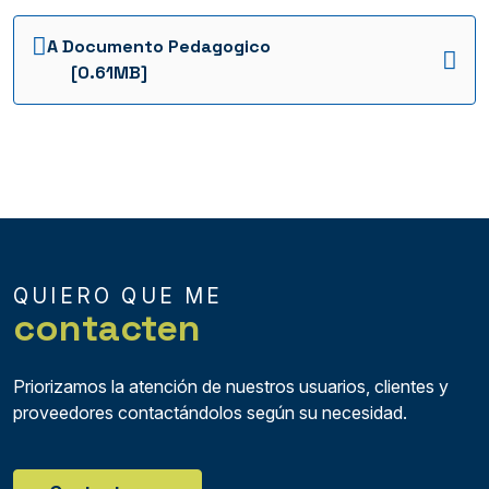
INVITACIÓN ABIERTA FFIE 030 DE 2020
A Documento Pedagogico
INVITACIÓN ABIERTA FFIE 018 DE 2019
[0.61MB]
INVITACIÓN ABIERTA FFIE 014 DE 2019
INVITACIÓN ABIERTA FFIE 013 DE 2019
INVITACIÓN ABIERTA FFIE 012 DE 2019
INVITACIÓN ABIERTA FFIE 011 DE 2019
INVITACIÓN ABIERTA FFIE 010 DE 2019
QUIERO QUE ME
contacten
INVITACIÓN ABIERTA FFIE 009 DE 2019
INVITACIÓN ABIERTA FFIE 008 DE 2019
Priorizamos la atención de nuestros usuarios, clientes y
INVITACIÓN ABIERTA FFIE SA 0089 - 2024
proveedores contactándolos según su necesidad.
INVITACION SI FFIE 0075 ANTIOQUIA