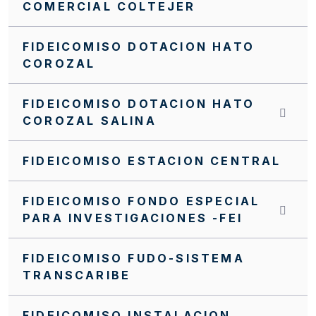
NUEVO MANUAL FINANCIERO DEL PA FFIE
COMERCIAL COLTEJER
Manual Operativo
FIDEICOMISO DOTACION HATO
Manual Financiero
COROZAL
MANUALES CONTRATACIÓN PA FFIE
FIDEICOMISO DOTACION HATO
Invitación cerrada FFIE SC0098-2024
COROZAL SALINA
Invitación cerrada FFIE SC0096-2024
FIDEICOMISO ESTACION CENTRAL
Invitación Cerrada No. FFIE 005 de 2016
FIDEICOMISO FONDO ESPECIAL
Invitación Cerrada No. 15 de 2019
PARA INVESTIGACIONES -FEI
Invitación Cerrada No 17 de 2019
FIDEICOMISO FUDO-SISTEMA
Invitación Cerrada No 019 de 2019
TRANSCARIBE
Invitación Abierta SA0103-2025
FIDEICOMISO INSTALACION