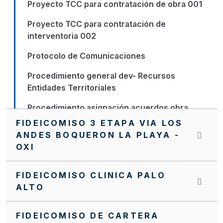
Proyecto TCC para contratación de obra 001
Proyecto TCC para contratación de
interventoria 002
Protocolo de Comunicaciones
Procedimiento general dev- Recursos
Entidades Territoriales
Procedimiento asignación acuerdos obra
FIDEICOMISO 3 ETAPA VIA LOS
PQR
ANDES BOQUERON LA PLAYA -
OXI
Nuevo Manual de Supervisión e Interventoría
NVITACION INTERNA SA0061 FFIE DE 2022
FIDEICOMISO CLINICA PALO
ALTO
NVITACION INTERNA FFIE No 040
NUEVO MANUAL OPERATIVO DEL PA FFIE
FIDEICOMISO DE CARTERA