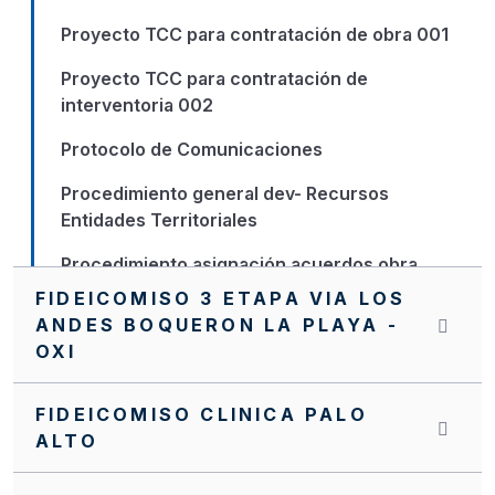
Proyecto TCC para contratación de obra 001
Proyecto TCC para contratación de
interventoria 002
Protocolo de Comunicaciones
Procedimiento general dev- Recursos
Entidades Territoriales
Procedimiento asignación acuerdos obra
FIDEICOMISO 3 ETAPA VIA LOS
PQR
ANDES BOQUERON LA PLAYA -
OXI
Nuevo Manual de Supervisión e Interventoría
NVITACION INTERNA SA0061 FFIE DE 2022
FIDEICOMISO CLINICA PALO
ALTO
NVITACION INTERNA FFIE No 040
NUEVO MANUAL OPERATIVO DEL PA FFIE