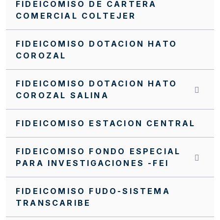
FIDEICOMISO DE CARTERA
NUEVO MANUAL FINANCIERO DEL PA FFIE
COMERCIAL COLTEJER
Manual Operativo
FIDEICOMISO DOTACION HATO
Manual Financiero
COROZAL
MANUALES CONTRATACIÓN PA FFIE
FIDEICOMISO DOTACION HATO
Invitación cerrada FFIE SC0098-2024
COROZAL SALINA
Invitación cerrada FFIE SC0096-2024
FIDEICOMISO ESTACION CENTRAL
Invitación Cerrada No. FFIE 005 de 2016
FIDEICOMISO FONDO ESPECIAL
Invitación Cerrada No. 15 de 2019
PARA INVESTIGACIONES -FEI
Invitación Cerrada No 17 de 2019
FIDEICOMISO FUDO-SISTEMA
Invitación Cerrada No 019 de 2019
TRANSCARIBE
Invitación Abierta SA0103-2025