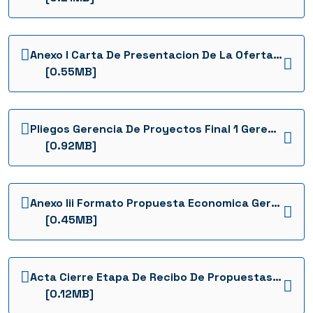
Anexo I Carta De Presentacion De La Oferta Gerencia Julio 18 1736960898379
[0.55MB]
Pliegos Gerencia De Proyectos Final 1 Gerencia Julio 18 1736961799174
[0.92MB]
Anexo Iii Formato Propuesta Economica Gerencia Julio 18 1736961791560
[0.45MB]
Acta Cierre Etapa De Recibo De Propuestas Gerencia Julio 18 1736960894090
[0.12MB]