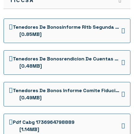
TICCSA
EPM 2014
EPIANDES
ECOPETROL
Tenedores De Bonosinforme Rltb Segunda Emision Concesion Autopista Bogota Girardot Cabg 1736964810664
[0.85MB]
DISTRITO BOGOTA
CORPBANCA
Tenedores De Bonosrendicion De Cuentas Concesion Autopista Bogota Girardot Cabg 1736964805752
CEMENTOS ARGOS
[0.48MB]
CARVAJAL
CABG
Tenedores De Bonos Informe Comite Fiduciario Cabg Feb 2015 1736964793959
BANCOLOMBIA
[0.49MB]
BANCOLDEX
ARGOS 2014
Pdf Cabg 1736964798889
[1.14MB]