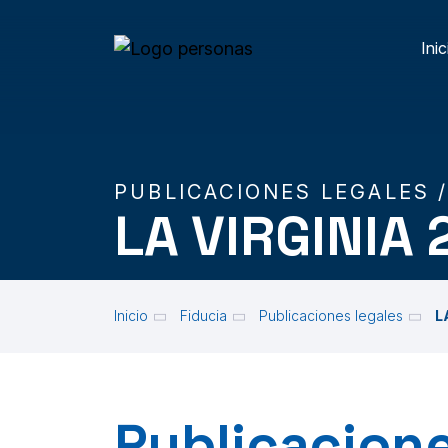
Skip to main content
Inic
M
PUBLICACIONES LEGALES 
LA VIRGINIA 
Inicio
Fiducia
Publicaciones legales
L
Publicacione