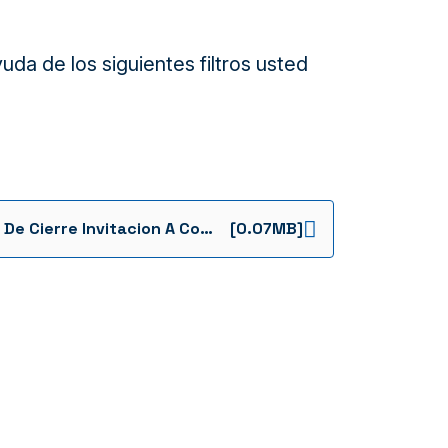
da de los siguientes filtros usted
Acta De Cierre Invitacion A Constructor La Virginia 2 1736963026197
[0.07MB]