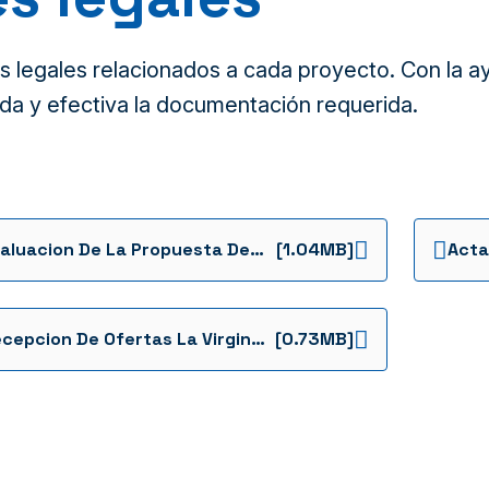
legales relacionados a cada proyecto. Con la ayu
da y efectiva la documentación requerida.
Evaluacion De La Propuesta De La Invitacion Constructor Pam Ii Jardines Del Campo 1 La Virginia 2 1736963278203
[1.04MB]
Recepcion De Ofertas La Virginia 2 1736963439417
[0.73MB]