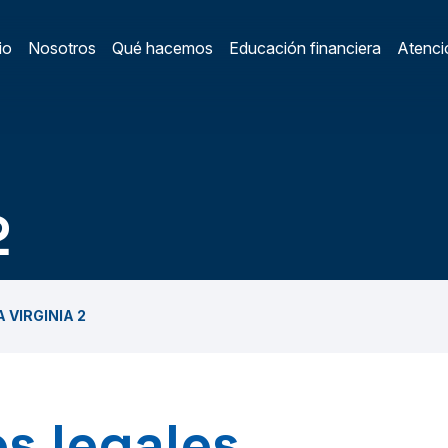
io
Nosotros
Qué hacemos
Educación financiera
Atenció
ain Menu
/
2
A VIRGINIA 2
s legales