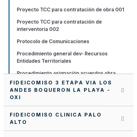
Proyecto TCC para contratación de obra 001
Proyecto TCC para contratación de
interventoria 002
Protocolo de Comunicaciones
Procedimiento general dev- Recursos
Entidades Territoriales
Procedimiento asignación acuerdos obra
FIDEICOMISO 3 ETAPA VIA LOS
PQR
ANDES BOQUERON LA PLAYA -
OXI
Nuevo Manual de Supervisión e Interventoría
NVITACION INTERNA SA0061 FFIE DE 2022
FIDEICOMISO CLINICA PALO
ALTO
NVITACION INTERNA FFIE No 040
NUEVO MANUAL OPERATIVO DEL PA FFIE