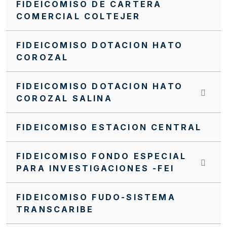
FIDEICOMISO DE CARTERA
NUEVO MANUAL FINANCIERO DEL PA FFIE
COMERCIAL COLTEJER
Manual Operativo
FIDEICOMISO DOTACION HATO
Manual Financiero
COROZAL
MANUALES CONTRATACIÓN PA FFIE
FIDEICOMISO DOTACION HATO
Invitación cerrada FFIE SC0098-2024
COROZAL SALINA
Invitación cerrada FFIE SC0096-2024
FIDEICOMISO ESTACION CENTRAL
Invitación Cerrada No. FFIE 005 de 2016
FIDEICOMISO FONDO ESPECIAL
Invitación Cerrada No. 15 de 2019
PARA INVESTIGACIONES -FEI
Invitación Cerrada No 17 de 2019
FIDEICOMISO FUDO-SISTEMA
Invitación Cerrada No 019 de 2019
TRANSCARIBE
Invitación Abierta SA0103-2025