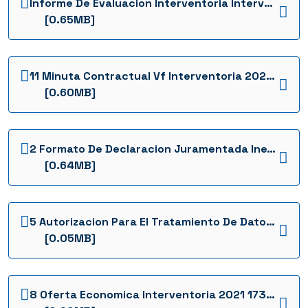
Informe De Evaluacion Interventoria Interventoria 2021 1736960841041
[0.65MB]
11 Minuta Contractual Vf Interventoria 2021 1736960830080
[0.60MB]
2 Formato De Declaracion Juramentada Inexistencia Conflicto De Interes Interventoria 2021 1736960779376
[0.64MB]
5 Autorizacion Para El Tratamiento De Datos Interventoria 2021 1736960792220
[0.05MB]
8 Oferta Economica Interventoria 2021 1736960804469